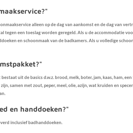
maakservice?"
hoonmaakservice alleen op de dag van aankomst en de dag van vertr
 tegen een toeslag worden geregeld. Als u de accommodatie voor 
ddoeken en schoonmaak van de badkamers. Als u volledige schoonm
omstpakket?"
estaat uit de basics d.w.z. brood, melk, boter, jam, kaas, ham, een 
g zijn, samen met zout, peper, meel, olie, azijn, wat kruiden en spec
an.
oed en handdoeken?"
verd inclusief badhanddoeken.